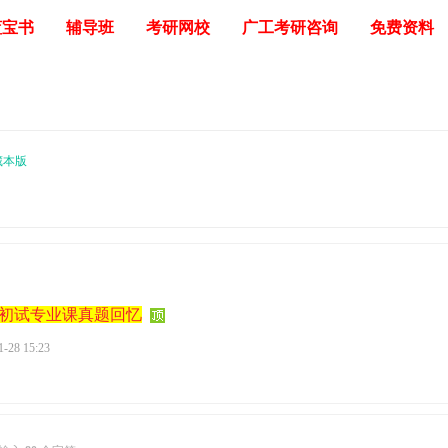
蓝宝书
辅导班
考研网校
广工考研咨询
免费资料
藏本版
研初试专业课真题回忆
1-28 15:23