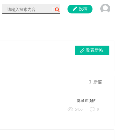
投稿
发表新帖
新窗
隐藏置顶帖
5456
0