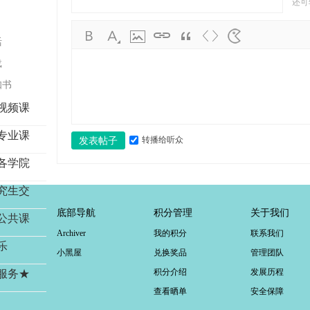
还可
学
考
活
研
载
论
知书
坛
视频课
_
广
专业课
转播给听众
发表帖子
工
各学院
考
研
究生交
辅
底部导航
积分管理
关于我们
公共课
导
Archiver
我的积分
联系我们
乐
网
小黑屋
兑换奖品
管理团队
(g
积分介绍
发展历程
服务★
du
查看晒单
安全保障
tk