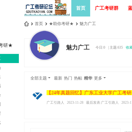
首页
广工考研群
»
首页
›
★助你考研★
›
魅力广工
广
工
考研★
魅力广工
今日:
0
|
主题:
635
收
考
研
工
论
汤
坛
息
全部主题
最新
热门
热帖
精华
更多
_
福
广
【24年真题回忆】广东工业大学广工考
验
东
广工引路人
2023-11-28
最后发表:广工引路人
2023-1
剂
工
程
业
载
大