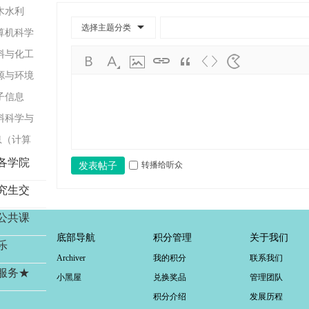
学
工程与集
土木水利
考
选择主题分类
）
与土木工
计算机科学
研
材料与化工
论
工程）
资源与环境
坛
工程）
电子信息
_
与光电工
材料科学与
广
息（计算
工
与软件工
各学院
转播给听众
发表帖子
考
研
究生交
辅
公共课
导
底部导航
积分管理
关于我们
乐
网
Archiver
我的积分
联系我们
(g
服务★
小黑屋
兑换奖品
管理团队
du
积分介绍
发展历程
tk