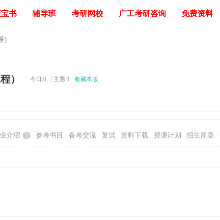
蓝宝书
辅导班
考研网校
广工考研咨询
免费资料
程）
工程）
今日:
0
|
主题:
1
收藏本版
业介绍
参考书目
备考交流
复试
资料下载
授课计划
招生简章
1