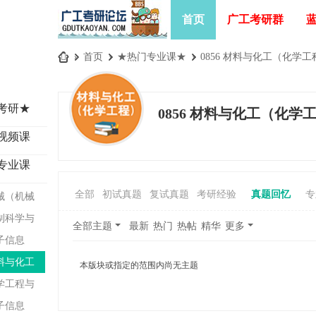
首页
广工考研群
»
首页
›
★热门专业课★
›
0856 材料与化工（化学工
广
工
考研★
0856 材料与化工（化学
考
视频课
研
论
专业课
坛
全部
初试真题
复试真题
考研经验
真题回忆
专
机械（机械
_
础）
控制科学与
广
全部主题
最新
热门
热帖
精华
更多
电子信息
东
工
工程）
材料与化工
本版块或指定的范围内尚无主题
业
工程）
化学工程与
大
电子信息