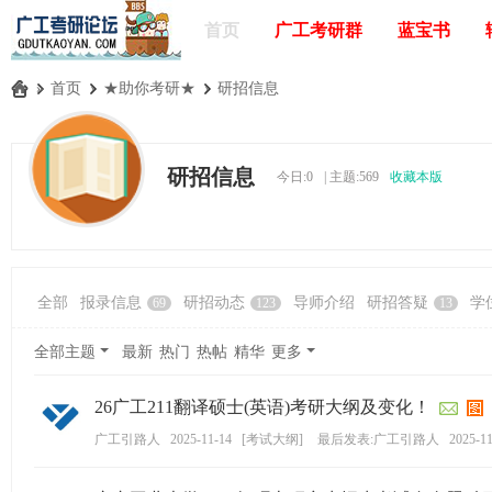
首页
广工考研群
蓝宝书
»
首页
›
★助你考研★
›
研招信息
广
工
研招信息
今日:
0
|
主题:
569
收藏本版
考
研
论
坛
全部
报录信息
研招动态
导师介绍
研招答疑
学
69
123
13
_
广
全部主题
最新
热门
热帖
精华
更多
东
26广工211翻译硕士(英语)考研大纲及变化！
工
业
广工引路人
2025-11-14
[
考试大纲
]
最后发表:广工引路人
2025-11
大