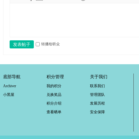
ao
ya
n.
co
m)
转播给听众
发表帖子
底部导航
积分管理
关于我们
Archiver
我的积分
联系我们
小黑屋
兑换奖品
管理团队
积分介绍
发展历程
查看晒单
安全保障