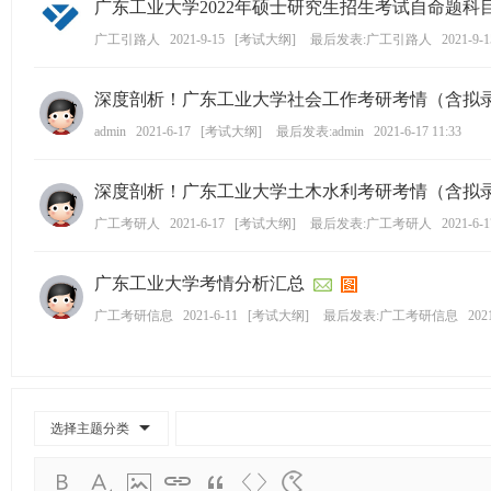
广东工业大学2022年硕士研究生招生考试自命题科
学
广工引路人
2021-9-15
[
考试大纲
]
最后发表:广工引路人
2021-9-1
考
研
深度剖析！广东工业大学社会工作考研考情（含拟录取
论
admin
2021-6-17
[
考试大纲
]
最后发表:admin
2021-6-17 11:33
坛
_
深度剖析！广东工业大学土木水利考研考情（含拟录取
广
广工考研人
2021-6-17
[
考试大纲
]
最后发表:广工考研人
2021-6-1
工
考
广东工业大学考情分析汇总
研
广工考研信息
2021-6-11
[
考试大纲
]
最后发表:广工考研信息
202
辅
导
网
(g
选择主题分类
du
tk