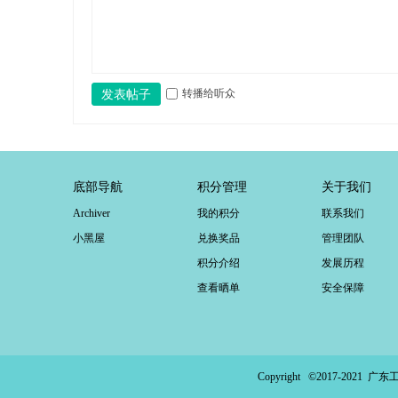
转播给听众
发表帖子
底部导航
积分管理
关于我们
Archiver
我的积分
联系我们
小黑屋
兑换奖品
管理团队
积分介绍
发展历程
查看晒单
安全保障
Copyright ©2017-2021
广东