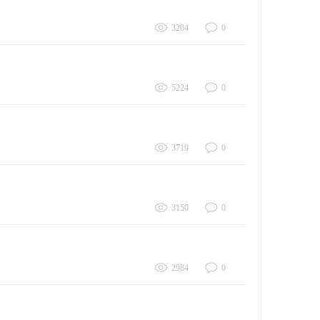
3204
0
5224
0
3719
0
3150
0
2984
0