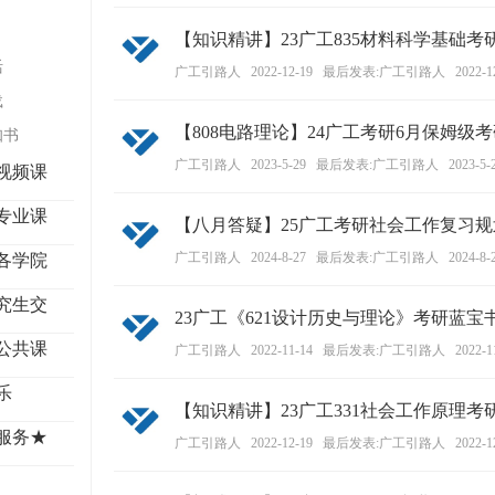
学
【知识精讲】23广工835材料科学基础
考
活
广工引路人
2022-12-19
最后发表:广工引路人
2022-1
研
载
论
【808电路理论】24广工考研6月保姆级
知书
坛
广工引路人
2023-5-29
最后发表:广工引路人
2023-5-
视频课
_
广
专业课
【八月答疑】25广工考研社会工作复习规
工
广工引路人
2024-8-27
最后发表:广工引路人
2024-8-
各学院
考
研
究生交
23广工《621设计历史与理论》考研蓝宝书
辅
公共课
广工引路人
2022-11-14
最后发表:广工引路人
2022-1
导
乐
网
【知识精讲】23广工331社会工作原理
(g
服务★
广工引路人
2022-12-19
最后发表:广工引路人
2022-1
du
tk