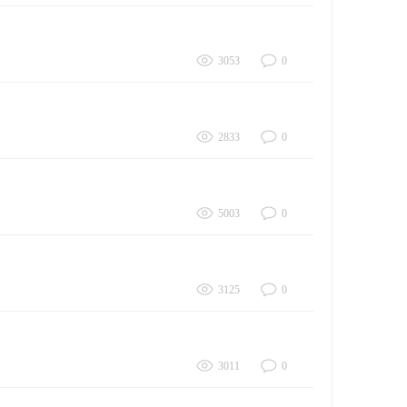
3053
0
2833
0
5003
0
3125
0
3011
0