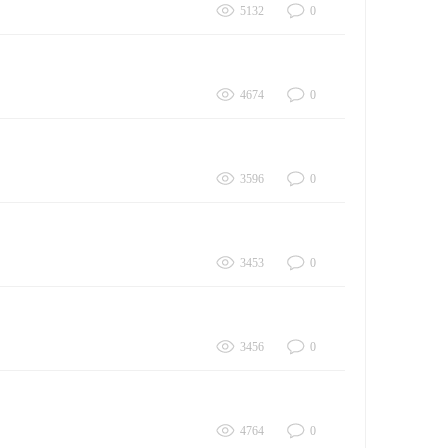
5132
0
4674
0
3596
0
3453
0
3456
0
4764
0