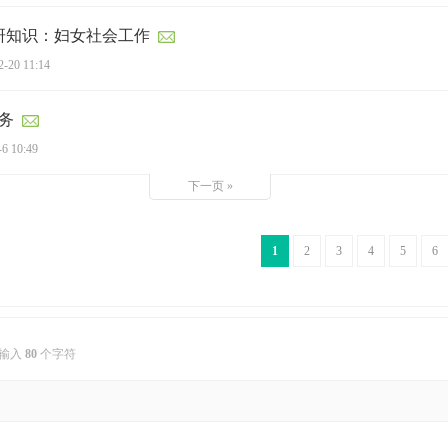
考研知识：妇女社会工作
2-20 11:14
务
-6 10:49
下一页 »
1
2
3
4
5
6
输入
80
个字符