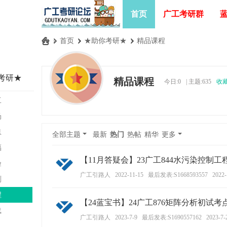
首页
广工考研群
»
首页
›
★助你考研★
›
精品课程
广
工
考研★
精品课程
今日:
0
|
主题:
635
收
考
研
工
论
汤
坛
息
全部主题
最新
热门
热帖
精华
更多
_
福
广
【11月答疑会】23广工844水污染控制
验
东
广工引路人
2022-11-15
最后发表:S1668593557
2022-
剂
工
程
【24蓝宝书】24广工876矩阵分析初试考点
业
载
大
广工引路人
2023-7-9
最后发表:S1690557162
2023-7-