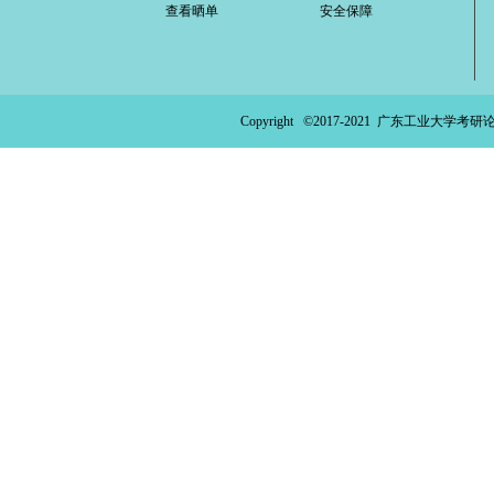
查看晒单
安全保障
ao
ya
n.
Copyright ©2017-2021
广东工业大学考研论
co
m)