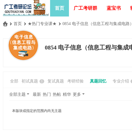
首页
广工考研群
蓝宝书
»
首页
›
★热门专业课★
›
0854 电子信息（信息工程与集成电路
广
工
0854 电子信息（信息工程与集成
考
研
论
坛
全部
初试真题
复试真题
考研经验
真题回忆
专业介绍
1
_
广
全部主题
最新
热门
热帖
精华
更多
东
工
本版块或指定的范围内尚无主题
业
大