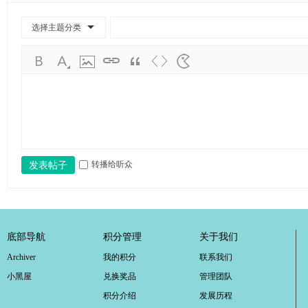
学
考
选择主题分类
研
论
坛
_
广
工
转播给听众
发表帖子
考
研
辅
导
底部导航
积分管理
关于我们
网
Archiver
我的积分
联系我们
(g
小黑屋
兑换奖品
管理团队
du
积分介绍
发展历程
tk