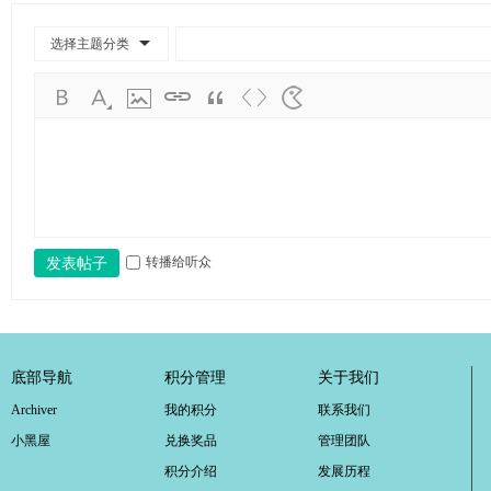
学
考
选择主题分类
研
论
坛
_
广
工
转播给听众
发表帖子
考
研
辅
导
底部导航
积分管理
关于我们
网
Archiver
我的积分
联系我们
(g
小黑屋
兑换奖品
管理团队
du
积分介绍
发展历程
tk