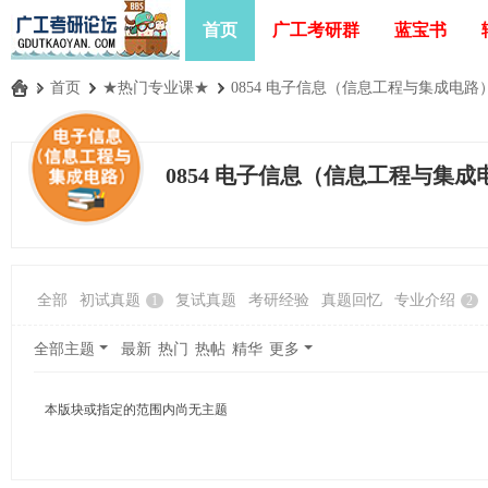
首页
广工考研群
蓝宝书
»
首页
›
★热门专业课★
›
0854 电子信息（信息工程与集成电路
广
工
0854 电子信息（信息工程与集成
考
研
论
坛
全部
初试真题
复试真题
考研经验
真题回忆
专业介绍
1
2
_
广
全部主题
最新
热门
热帖
精华
更多
东
工
本版块或指定的范围内尚无主题
业
大