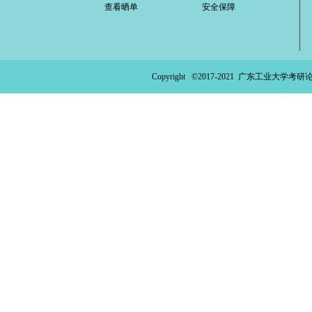
查看晒单
安全保障
ao
ya
n.
Copyright ©2017-2021
广东工业大学考研论
co
m)