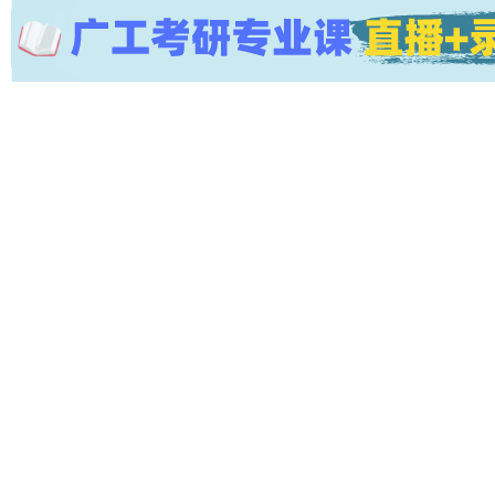
导
网
(g
du
tk
ao
ya
n.
co
m)