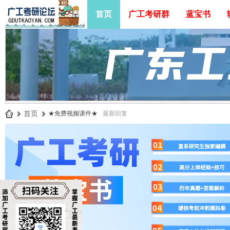
首页
广工考研群
蓝宝书
»
首页
›
★免费视频课件★
最新回复
广
工
考
研
论
坛
_