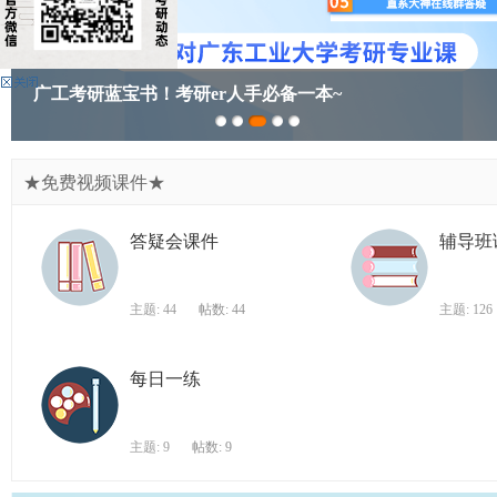
广
东
工
广工考研蓝宝书！考研er人手必备一本~
业
大
学
★免费视频课件★
考
研
答疑会课件
辅导班
论
坛
主题: 44
帖数: 44
主题: 126
_
广
每日一练
工
考
主题: 9
帖数: 9
研
辅