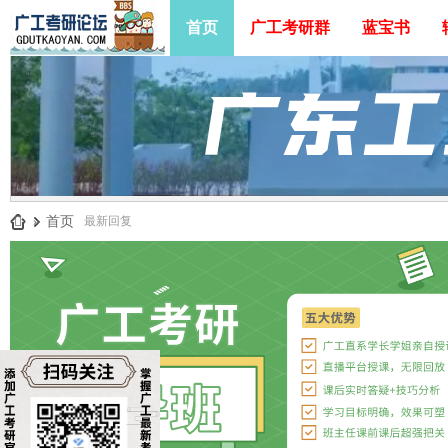
首页
广工考研群
蓝宝书
»
首页
最新回复
广
工
考
研
论
坛
_