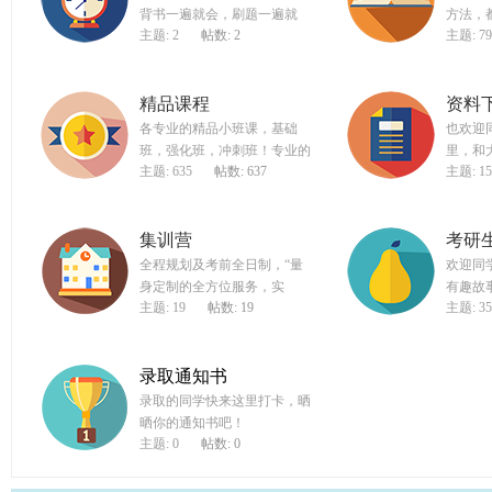
背书一遍就会，刷题一遍就
方法，
导
主题: 2
帖数: 2
主题: 79
网
(g
精品课程
资料
du
各专业的精品小班课，基础
也欢迎
tk
班，强化班，冲刺班！专业的
里，和
主题: 635
帖数: 637
主题: 15
ao
ya
集训营
考研
n.
全程规划及考前全日制，“量
欢迎同
co
身定制的全方位服务，实
有趣故
主题: 19
帖数: 19
主题: 35
分享！
m)
录取通知书
录取的同学快来这里打卡，晒
晒你的通知书吧！
主题: 0
帖数: 0