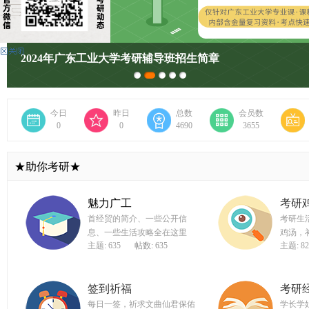
广
东
工
广工考研蓝宝书！考研er人手必备一本~
业
大
学
今日
昨日
总数
会员数
考
0
0
4690
3655
研
论
★助你考研★
坛
魅力广工
考研
_
首经贸的简介、一些公开信
考研生
广
息、一些生活攻略全在这里
鸡汤，
工
主题: 635
帖数: 635
主题: 82
考
研
签到祈福
考研
辅
每日一签，祈求文曲仙君保佑
学长学