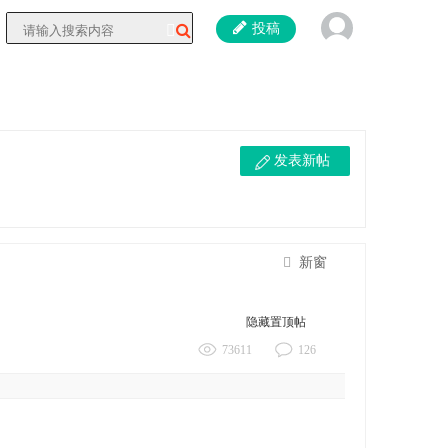
投稿
发表新帖
新窗
隐藏置顶帖
73611
126