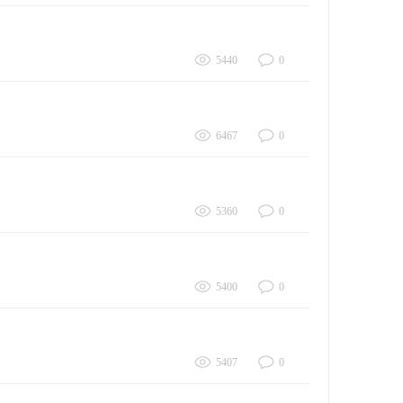
5440
0
6467
0
5360
0
5400
0
5407
0