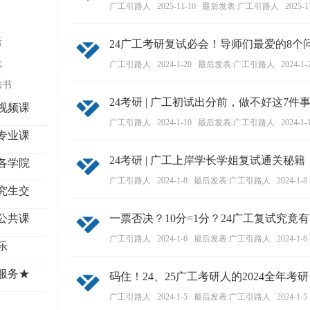
学
广工引路人
2025-11-10
最后发表:广工引路人
2025-1
考
活
24广工考研复试必会！导师们最爱的8个
研
载
广工引路人
2024-1-20
最后发表:广工引路人
2024-1-
论
知书
坛
24考研 | 广工初试出分前，做不好这7件
视频课
_
广工引路人
2024-1-10
最后发表:广工引路人
2024-1-
广
专业课
工
24考研 | 广工上岸学长学姐复试通关秘
各学院
考
广工引路人
2024-1-8
最后发表:广工引路人
2024-1-8 
研
究生交
辅
公共课
一票否决？10分=1分？24广工复试究竟
导
广工引路人
2024-1-6
最后发表:广工引路人
2024-1-6 
乐
网
(g
服务★
码住！24、25广工考研人的2024全年考
du
广工引路人
2024-1-5
最后发表:广工引路人
2024-1-5 
tk