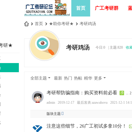
首页
广工考研群
»
首页
›
★助你考研★
›
考研鸡汤
广
工
考研★
考研鸡汤
今日:
0
|
主题:
820
收
考
研
工
论
汤
坛
息
全部主题
最新
热门
热帖
精华
更多
_
福
广
考研帮防骗指南：购买资料前必看
...
2
验
东
admin
2019-12-17
最后发表:azawahovu
2021-12-1 14:
剂
工
程
版块主题
业
载
注意这些细节，26广工初试多拿10分！
大