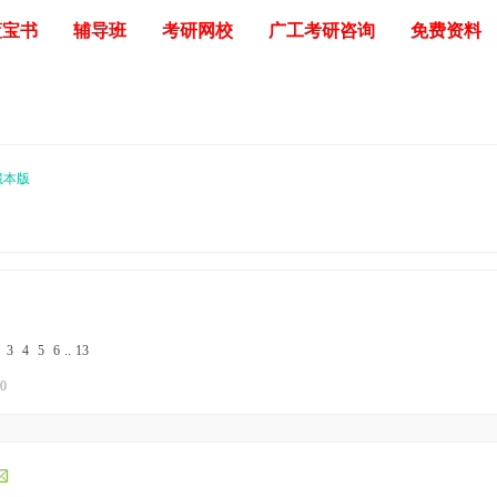
蓝宝书
辅导班
考研网校
广工考研咨询
免费资料
藏本版
3
4
5
6
..
13
10