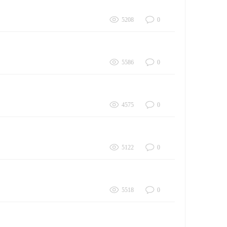
5208
0
5586
0
4575
0
5122
0
5518
0