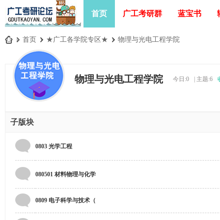
首页
广工考研群
蓝宝书
»
首页
›
★广工各学院专区★
›
物理与光电工程学院
广
工
物理与光电工程学院
今日:
0
|
主题:
6
考
研
论
子版块
坛
_
0803 光学工程
广
东
080501 材料物理与化学
工
业
0809 电子科学与技术（
大