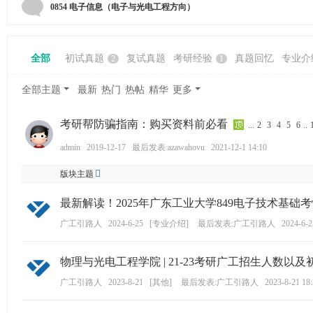
学
0854 电子信息（电子与光电工程方向）
考
研
全部
初试真题
复试真题
考研经验
真题回忆
专业介
2
1
论
坛
全部主题
最新
热门
热帖
精华
更多
_
考研帮防骗指南：购买资料前必看
...
2
3
4
5
6
..
广
admin
2019-12-17
最后发表:azawahovu
2021-12-1 14:10
工
考
版块主题
研
最新解读！2025年广东工业大学849电子技术基
辅
广工引路人
2024-6-25
[
专业介绍
]
最后发表:广工引路人
2024-6-2
导
网
物理与光电工程学院 | 21-23考研广工招生人数以及初
(g
广工引路人
2023-8-21
[
其他
]
最后发表:广工引路人
2023-8-21 18
du
tk