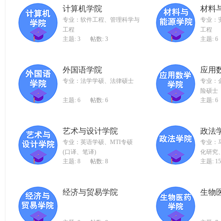
计算机学院
材料
导
专业：软件工程、管理科学与
专业：
网
工程
工程
(g
主题: 3
帖数: 3
主题: 6
du
tk
外国语学院
应用
专业：法学学硕、法律硕士
专业：
ao
险硕士
ya
主题: 6
帖数: 6
主题: 6
n.
co
艺术与设计学院
政法
m)
专业：英语学硕、MTI专硕
专业：
(口译、笔译)
化研究
主题: 8
帖数: 8
主题: 15
经济与贸易学院
生物