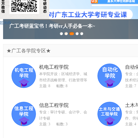
广
东
工
广工考研蓝宝书！考研er人手必备一本~
业
大
学
★广工各学院专区★
考
研
机电工程学院
自动
论
本学院开设：区域经济学、城
专业：
市经济战略管理、行政管理等
技术经
坛
主题: 8
帖数: 8
主题: 7
_
广
信息工程学院
土木
工
专业：审计专硕、会计学、会
专业：
考
计专硕
作、劳
主题: 3
帖数: 3
主题: 4
研
辅