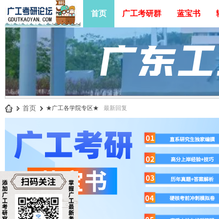
首页
广工考研群
蓝宝书
»
首页
›
★广工各学院专区★
最新回复
广
工
考
研
论
坛
_