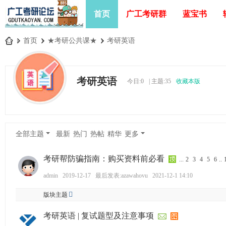
首页
广工考研群
蓝宝书
»
首页
›
★考研公共课★
›
考研英语
广
工
考研英语
今日:
0
|
主题:
35
收藏本版
考
研
论
坛
全部主题
最新
热门
热帖
精华
更多
_
广
考研帮防骗指南：购买资料前必看
...
2
3
4
5
6
..
东
admin
2019-12-17
最后发表:azawahovu
2021-12-1 14:10
工
版块主题
业
考研英语 | 复试题型及注意事项
大