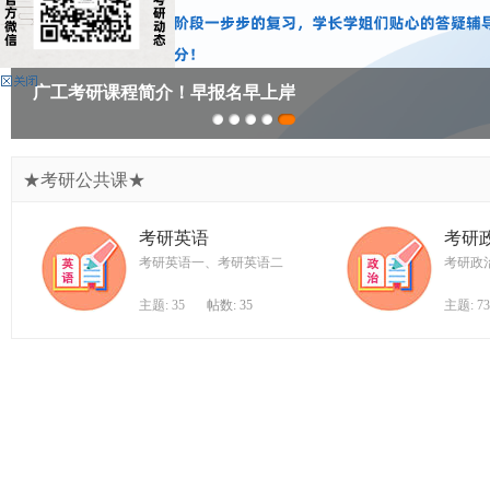
广
东
工
广工考研课程简介！早报名早上岸
业
大
学
★考研公共课★
考
研
考研英语
考研
论
考研英语一、考研英语二
考研政
坛
主题: 35
帖数: 35
主题: 73
_
广
工
考
研
辅