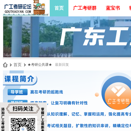
首页
广工考研群
蓝宝书
»
首页
›
★考研公共课★
最新回复
广
工
考
研
论
坛
_