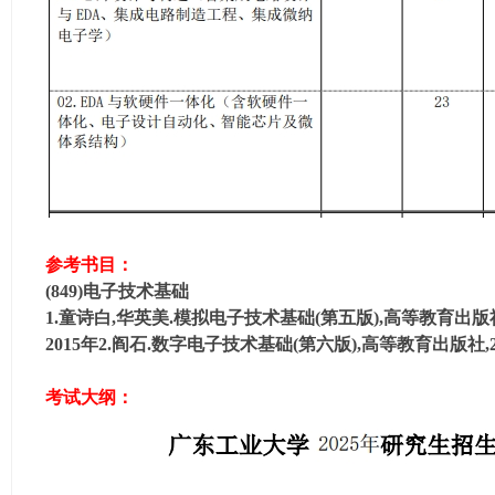
学
考
研
论
坛
_
广
工
参考书目：
考
(849)电子技术基础
研
1.童诗白,华英美.模拟电子技术基础(第五版),高等教育出版
辅
2015年2.阎石.数字电子技术基础(第六版),高等教育出版社,2
导
网
考试大纲：
(g
du
tk