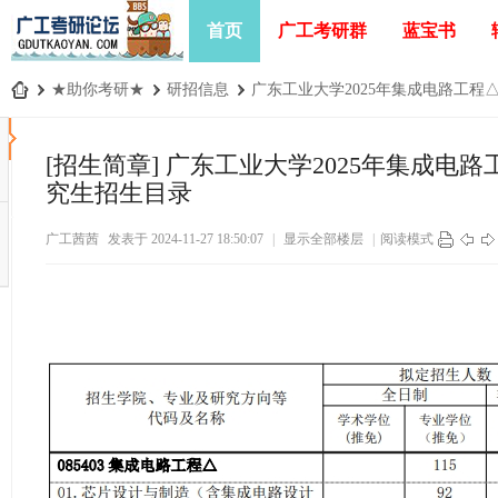
首页
广工考研群
蓝宝书
›
★助你考研★
›
研招信息
›
广东工业大学2025年集成电路工程△
广
工
[招生简章]
广东工业大学2025年集成电
考
究生招生目录
研
广工茜茜
发表于 2024-11-27 18:50:07
|
显示全部楼层
|
阅读模式
论
坛
_
广
东
工
业
大