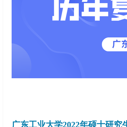
学
考
研
论
坛
_
广
工
考
研
辅
导
网
(g
du
广东工业大学2022年硕士研
tk