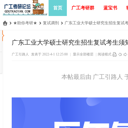
首页
广工考研群
蓝宝书
›
★助你考研★
›
复试调剂
›
广东工业大学硕士研究生招生复试考生须
广
工
广东工业大学硕士研究生招生复试考生须
考
广工引路人
发表于 2022-4-1 12:25:00
|
显示全部楼层
|
阅读模式
研
论
坛
本帖最后由 广工引路人 于 202
_
广
东
工
业
大