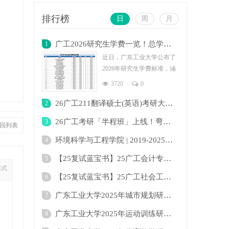
排行榜
日
周
月
广工2026研究生学费一览！总学费最低为2.4
1
近日，广东工业大学公布了
2026年研究生学费标准，涵
盖全日制与非全日制多个专
3720
0
业。学费
复
26广工211翻译硕士(英语)考研大纲及变化！
2
26广工考研「半程班」上线！弯道超车下半场
3
回列表
环境科学与工程学院 | 2019-2025年广东工业
4
【25复试蓝宝书】25广工会计专硕复试考点真
5
模式
【25复试蓝宝书】25广工社会工作复试考点真
6
广东工业大学2025年城市规划研究生招生目录
7
广东工业大学2025年运动训练研究生招生目录
8