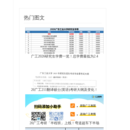
热门图文
广工2026研究生学费一览！总学费最低为2.4
26广工211翻译硕士(英语)考研大纲及变化！
26广工考研「半程班」上线！弯道超车下半场