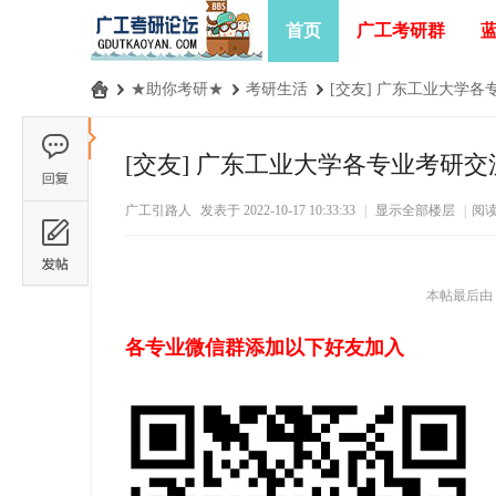
首页
广工考研群
›
★助你考研★
›
考研生活
›
[交友] 广东工业大学
广
工
[交友] 广东工业大学各专业考研交
考
广工引路人
发表于 2022-10-17 10:33:33
|
显示全部楼层
|
阅
研
论
坛
本帖最后由 广工
_
各专业微信群添加以下好友加入
广
东
工
业
大