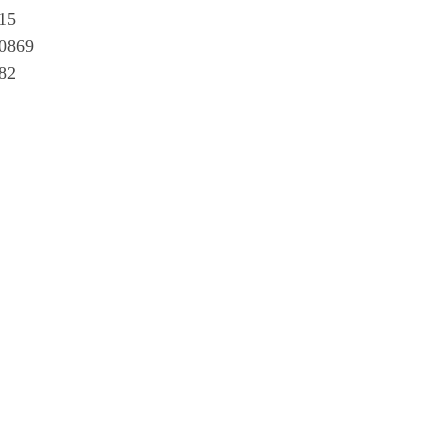
15
869
82