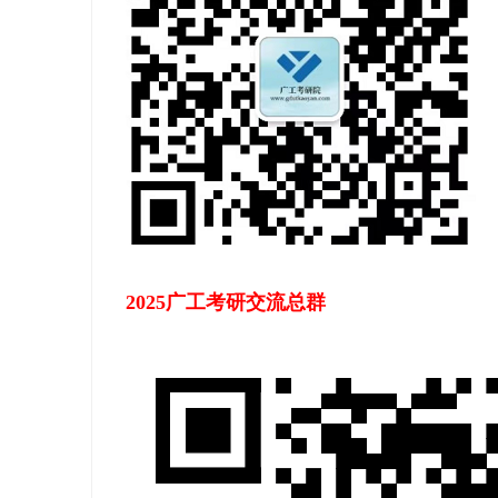
学
考
研
论
坛
_
广
工
考
2025广工考研交流总群
研
辅
导
网
(g
du
tk