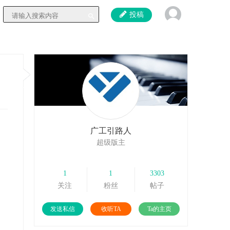
投稿
广工引路人
超级版主
1
1
3303
关注
粉丝
帖子
发送私信
收听TA
Ta的主页