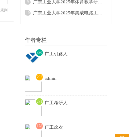
广东工业大学2025年体育教学研究生招生目录
9
分规则
广东工业大学2025年集成电路工程△（按研究
10
作者专栏
330
广工引路人
3
292
admin
271
广工考研人
178
广工欢欢