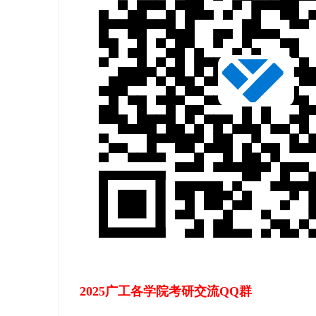
ao
ya
n.
co
m)
2025广工各学院
考研交流QQ群