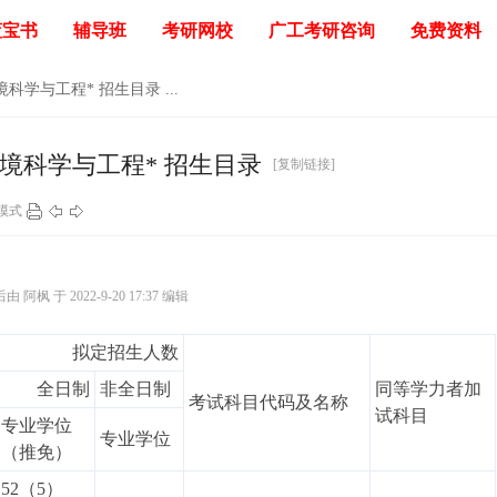
蓝宝书
辅导班
考研网校
广工考研咨询
免费资料
境科学与工程* 招生目录 ...
环境科学与工程* 招生目录
[复制链接]
模式
 阿枫 于 2022-9-20 17:37 编辑
拟定招生人数
全日制
非全日制
同等学力者加
考试科目代码及名称
试科目
专业学位
专业学位
（推免）
52（5）