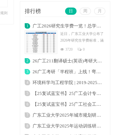
排行榜
日
周
月
分规则
广工2026研究生学费一览！总学费最低为2.4
1
近日，广东工业大学公布了
2026年研究生学费标准，涵
盖全日制与非全日制多个专
3720
0
业。学费
26广工211翻译硕士(英语)考研大纲及变化！
2
26广工考研「半程班」上线！弯道超车下半场
3
环境科学与工程学院 | 2019-2025年广东工业
4
【25复试蓝宝书】25广工会计专硕复试考点真
5
【25复试蓝宝书】25广工社会工作复试考点真
6
广东工业大学2025年城市规划研究生招生目录
7
广东工业大学2025年运动训练研究生招生目录
8