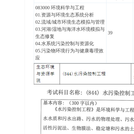
学
083000 环境科学与工程
考
01.资源与环境生态系统分析
研
02.流域/城市环境生态模拟与管理
论
03.河湖/湿地与海洋水环境模拟与
39
生态修复
坛
04.水系统污染控制与资源化
_
05.污染物环境行为与健康毒理效
广
应
工
考
研
辅
导
网
(g
du
tk