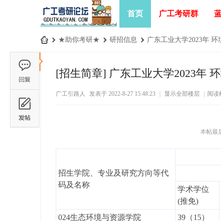
首页
广工考研群
›
★助你考研★
›
研招信息
›
广东工业大学2023年 环
广
工
[招生简章]
广东工业大学2023年 
考
广工引路人
发表于 2022-8-27 15:48:23
|
显示全部楼层
|
阅读
研
论
坛
本帖最后由
_
广
东
招生学院、专业及研究方向等代
工
码及名称
学术学位
业
(推免)
大
024生态环境与资源学院
39（15）