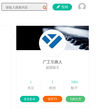
投稿
广工引路人
超级版主
1
1
3303
关注
粉丝
帖子
发送私信
收听TA
Ta的主页