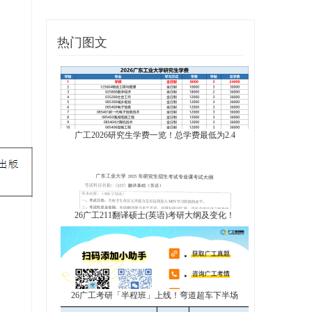
热门图文
广工2026研究生学费一览！总学费最低为2.4
26广工211翻译硕士(英语)考研大纲及变化！
26广工考研「半程班」上线！弯道超车下半场