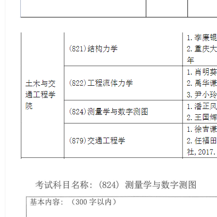
学
考
研
论
坛
_
广
工
考
研
辅
导
网
(g
du
tk