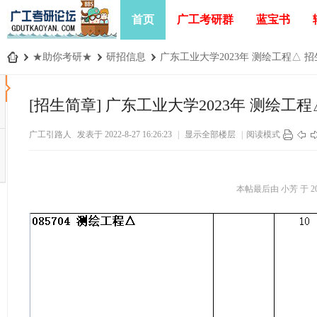
首页
广工考研群
蓝宝书
›
★助你考研★
›
研招信息
›
广东工业大学2023年 测绘工程△ 招生
广
工
[招生简章]
广东工业大学2023年 测绘工程
考
广工引路人
发表于 2022-8-27 16:26:23
|
显示全部楼层
|
阅读模式
研
论
坛
本帖最后由 小芳 于 2022
_
广
东
工
业
大