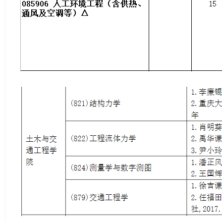
学
考
研
论
坛
_
广
工
考
研
辅
导
网
(g
du
tk