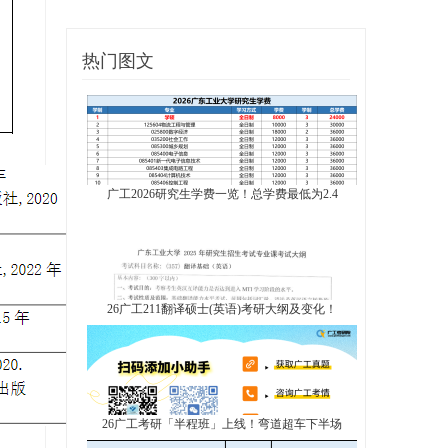
热门图文
广工2026研究生学费一览！总学费最低为2.4
26广工211翻译硕士(英语)考研大纲及变化！
26广工考研「半程班」上线！弯道超车下半场