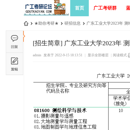
首页
广工考研群
›
★助你考研★
›
研招信息
›
广东工业大学2023年 测
广
工
[招生简章]
广东工业大学2023年 
考
admin
发表于 2022-9-15 18:13:51
|
显示全部楼层
|
阅读模式
研
论
坛
_
广
东
工
业
大