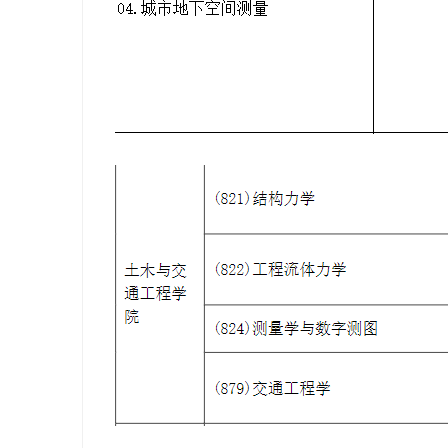
学
考
研
论
坛
_
广
工
考
研
辅
导
网
(g
du
tk