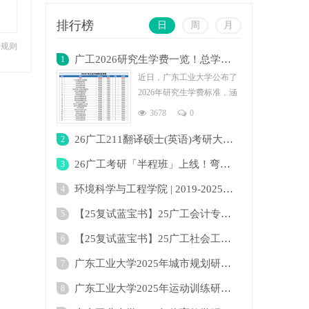
排行榜
日
周
月
分规则
广工2026研究生学费一览！总学费最低为2.4
1
近日，广东工业大学公布了
2026年研究生学费标准，涵
盖全日制与非全日制多个专
3678
0
业。学费
26广工211翻译硕士(英语)考研大纲及变化！
2
26广工考研「半程班」上线！弯道超车下半场
3
环境科学与工程学院 | 2019-2025年广东工业
4
【25复试蓝宝书】25广工会计专硕复试考点真
5
【25复试蓝宝书】25广工社会工作复试考点真
6
广东工业大学2025年城市规划研究生招生目录
7
广东工业大学2025年运动训练研究生招生目录
8