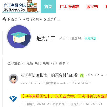
首页
广工考研群
蓝宝书
»
首页
›
★助你考研★
›
魅力广工
广
工
魅力广工
今日:
0
|
主题:
635
收藏本版
考
研
论
坛
全部主题
最新
热门
热帖
精华
更多
_
广
考研帮防骗指南：购买资料前必看
...
2
3
4
5
6
..
东
admin
2019-12-17
最后发表:azawahovu
2021-12-1 14:10
工
业
【24年真题回忆】广东工业大学广工考研初试专业
大
广工引路人
2023-11-28
最后发表:广工引路人
2023-11-28 15:23