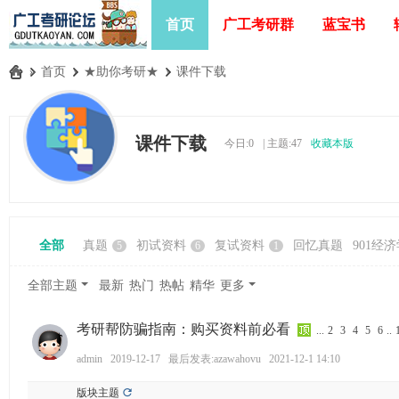
首页
广工考研群
蓝宝书
»
首页
›
★助你考研★
›
课件下载
广
工
课件下载
今日:
0
|
主题:
47
收藏本版
考
研
论
坛
全部
真题
初试资料
复试资料
回忆真题
901经
5
6
1
_
广
全部主题
最新
热门
热帖
精华
更多
东
考研帮防骗指南：购买资料前必看
工
...
2
3
4
5
6
..
业
admin
2019-12-17
最后发表:azawahovu
2021-12-1 14:10
大
版块主题