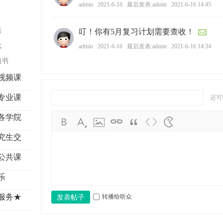
学
admin
2021-6-16
最后发表:admin
2021-6-16 14:45
考
活
叮！你有5月复习计划需要查收！
研
载
admin
2021-6-16
最后发表:admin
2021-6-16 14:34
论
知书
坛
视频课
_
广
专业课
还可
工
各学院
考
研
究生交
辅
公共课
导
乐
网
(g
服务★
转播给听众
发表帖子
du
tk