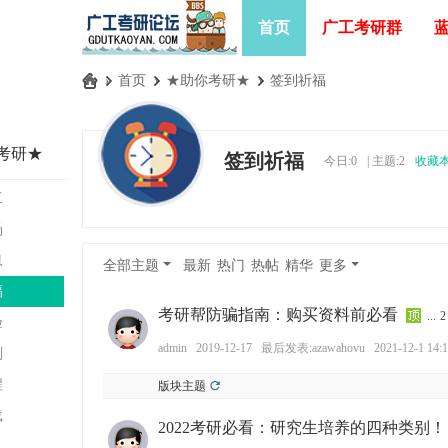
首页
广工考研群
»
首页
›
★助你考研★
›
签到祈福
广
工
考研★
签到祈福
今日:
0
|
主题:
2
收藏
考
研
工
论
汤
坛
息
全部主题
最新
热门
热帖
精华
更多
_
福
广
考研帮防骗指南：购买资料前必看
...
2
验
东
admin
2019-12-17
最后发表:azawahovu
2021-12-1 14:
剂
工
程
版块主题
业
载
2022考研必看：研究生培养的四种类别！
大