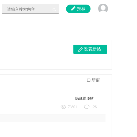
投稿
发表新帖
新窗
隐藏置顶帖
73601
126