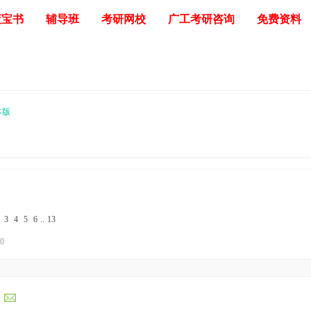
蓝宝书
辅导班
考研网校
广工考研咨询
免费资料
本版
3
4
5
6
..
13
10