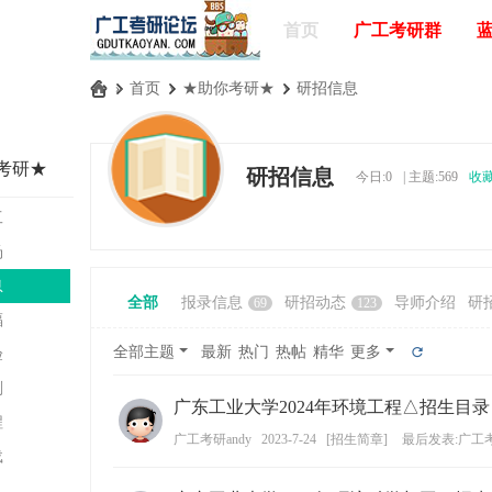
首页
广工考研群
»
首页
›
★助你考研★
›
研招信息
广
工
考研★
研招信息
今日:
0
|
主题:
569
收
考
研
工
论
汤
坛
息
全部
报录信息
研招动态
导师介绍
研
69
123
_
福
广
全部主题
最新
热门
热帖
精华
更多
验
东
剂
广东工业大学2024年环境工程△招生目录
工
程
业
广工考研andy
2023-7-24
[
招生简章
]
最后发表:广工考
载
大