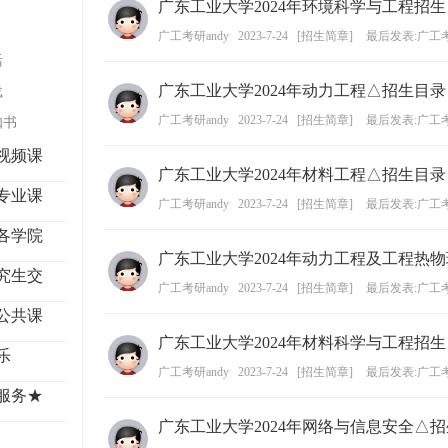
广东工业大学2024年环境科学与工程招
学
广工考研andy
2023-7-24
[
招生简章
]
最后发表:广工考
考
活
研
广东工业大学2024年动力工程△招生目录
载
论
广工考研andy
2023-7-24
[
招生简章
]
最后发表:广工考
知书
坛
视频课
_
广东工业大学2024年材料工程△招生目录
广
专业课
广工考研andy
2023-7-24
[
招生简章
]
最后发表:广工考
工
各学院
考
广东工业大学2024年动力工程及工程热
研
究生交
广工考研andy
2023-7-24
[
招生简章
]
最后发表:广工考
辅
公共课
导
广东工业大学2024年材料科学与工程招
乐
网
广工考研andy
2023-7-24
[
招生简章
]
最后发表:广工考
(g
服务★
du
广东工业大学2024年网络与信息安全△
tk