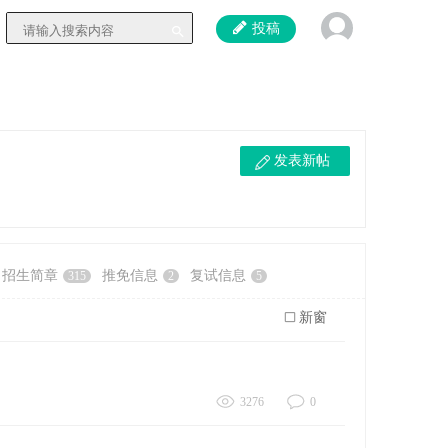
投稿
发表新帖
招生简章
推免信息
复试信息
315
2
5
新窗
3276
0