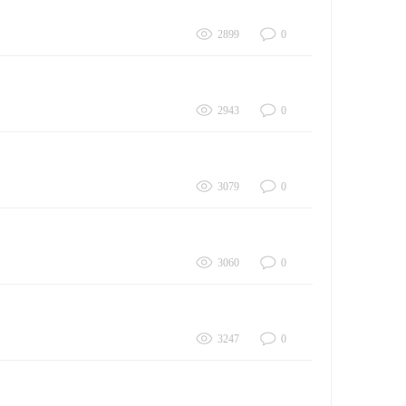
2899
0
2943
0
3079
0
3060
0
3247
0