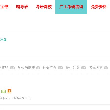
蓝宝书
辅导班
考研网校
广工考研咨询
免费资料
藏本版
招答疑
学位与培养
社会广角
招生计划
考试大纲
13
3
12
22
5
研andy
2023-7-24 18:07