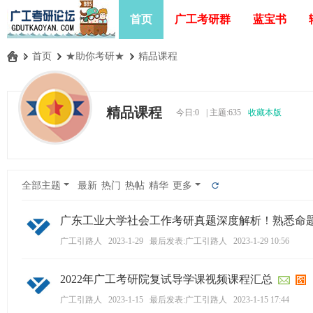
首页
广工考研群
蓝宝书
»
首页
›
★助你考研★
›
精品课程
广
工
精品课程
今日:
0
|
主题:
635
收藏本版
考
研
论
坛
全部主题
最新
热门
热帖
精华
更多
_
广
广东工业大学社会工作考研真题深度解析！熟悉命
东
广工引路人
2023-1-29
最后发表:广工引路人
2023-1-29 10:56
工
2022年广工考研院复试导学课视频课程汇总
业
大
广工引路人
2023-1-15
最后发表:广工引路人
2023-1-15 17:44