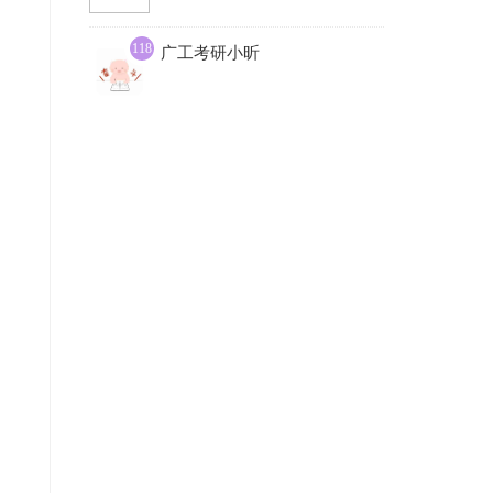
118
广工考研小昕