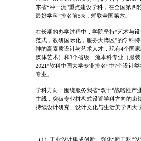
学
东省“冲一流”重点建设学科，在全国第四轮学
考
最好学科”排名前5%，蝉联全国第六。
研
论
在长期的办学过程中，学院坚持“艺术与设
坛
范式，教研国际化，服务大湾区”的学科
神的高素质设计与艺术人才，现有4个国
_
媒体艺术）和3个省级一流本科专业（服
广
2021“软科中国大学专业排名”中7个设计
工
专业。
考
研
学科方向：围绕服务我省“双十”战略性产
辅
主线，突破专业拼盘式设置学科方向的束
导
持续设计研究、设计文化与生活美学四大
网
(g
du
（1）工业设计集成创新。强化“新工科”
tk