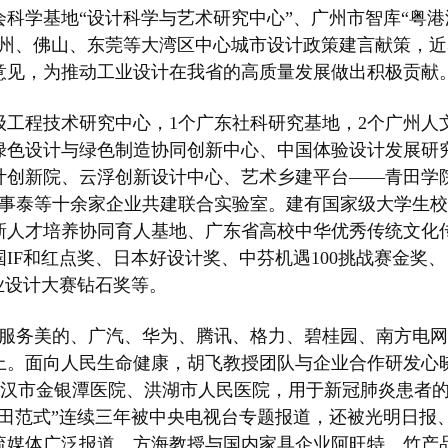
会科学基地“设计科学与艺术研究中心”、广州市智库“粤港
州、佛山、东莞等大湾区中心城市设计政策建言献策，近
意见，为推动工业设计在我省的高质量发展做出积极贡献
级工程技术研究中心，1个广东社科研究基地，2个广州人
绿色设计与绿色制造协同创新中心、中国体验设计发展研
计创新院、云浮创新设计中心、艺术乡建平台——青田学
万事泰等十余家企业共建联合实验室。建有国家级大学生校
新人才培养协同育人基地、广东省高校中华优秀传统文化
IF和红点奖、日本好设计奖、中芬机遇100挑战赛金奖、
业设计大赛钻石奖等。
。服务美的、广汽、华为、腾讯、格力、碧桂园、南方电网
以上。面向人民生命健康，胡飞教授团队与企业合作研发心晓
到武汉市金银潭医院、洪湖市人民医院，用于新冠肺炎患者
田范式”连续三年被中央电视台专题报道，还被光明日报
流媒体广泛报道。方海教授与国内家具企业阿旺特、竹产