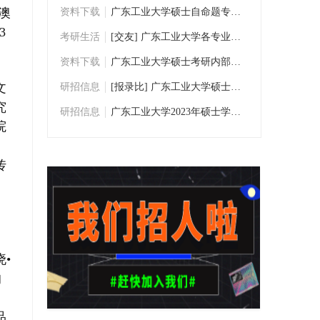
澳
资料下载
广东工业大学硕士自命题专业课考研历年真题
3
考研生活
[交友] 广东工业大学各专业考研交流群
。
资料下载
广东工业大学硕士考研内部资料/考研真题下
文
研招信息
[报录比] 广东工业大学硕士研究生数据统计
究
研招信息
广东工业大学2023年硕士学位研究生招生专业
院
传
•
的
、
品