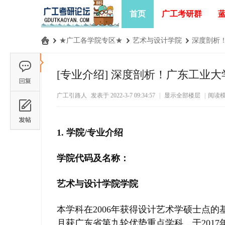
首页
广工考研群
›
★广工各学院专区★
›
艺术与设计学院
›
深度剖析！
广
工
[专业介绍]
深度剖析！广东工业大学
考
广工引路人
发表于 2022-3-7 09:34:57
|
显示全部楼层
|
阅读
研
论
坛
1. 学院/专业介绍
_
广
学院代码及名称：
东
艺术与设计学院学院
工
业
本学科在2006年获得设计艺术学硕士点的基
大
月获广东省第九轮优势重点学科，于2017年