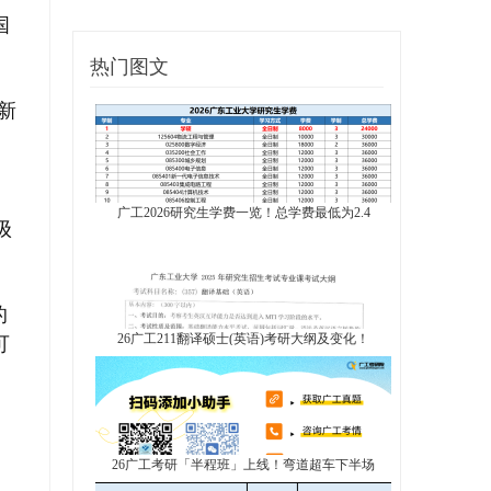
国
热门图文
新
广工2026研究生学费一览！总学费最低为2.4
级
的
26广工211翻译硕士(英语)考研大纲及变化！
可
26广工考研「半程班」上线！弯道超车下半场