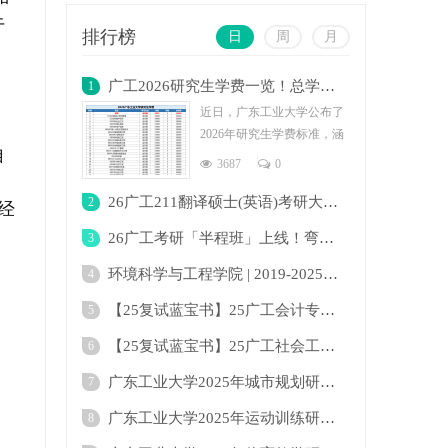
牛
排行榜
日
周
月
广工2026研究生学费一览！总学费最低为2.4
1
近日，广东工业大学公布了
2026年研究生学费标准，涵
自
盖全日制与非全日制多个专
3687
0
业。学费
26广工211翻译硕士(英语)考研大纲及变化！
2
经
26广工考研「半程班」上线！弯道超车下半场
3
环境科学与工程学院 | 2019-2025年广东工业
4
【25复试蓝宝书】25广工会计专硕复试考点真
5
【25复试蓝宝书】25广工社会工作复试考点真
6
广东工业大学2025年城市规划研究生招生目录
7
广东工业大学2025年运动训练研究生招生目录
8