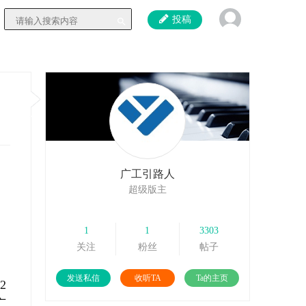
投稿
广工引路人
超级版主
1
1
3303
关注
粉丝
帖子
发送私信
收听TA
Ta的主页
2
广