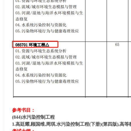
学
考
研
论
坛
_
广
工
考
研
辅
导
网
参考书目：
(g
(844)水污染控制工程
du
1.高廷耀,顾国维,周琪.水污染控制工程(下册)(第四版),高等
tk