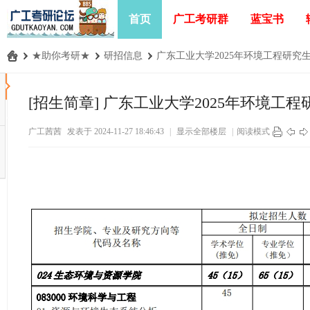
首页
广工考研群
蓝宝书
›
★助你考研★
›
研招信息
›
广东工业大学2025年环境工程研究生招
广
工
[招生简章]
广东工业大学2025年环境工
考
广工茜茜
发表于 2024-11-27 18:46:43
|
显示全部楼层
|
阅读模式
研
论
坛
_
广
东
工
业
大