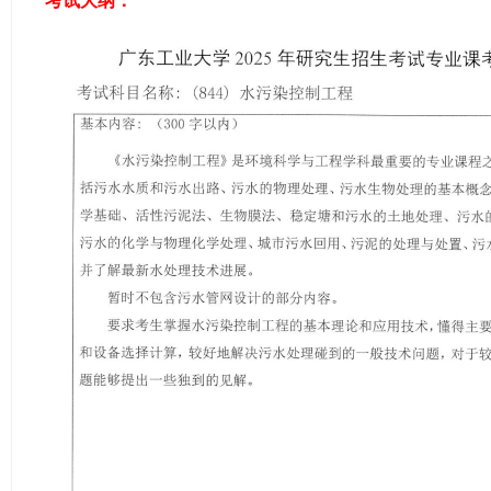
考试大纲：
ao
ya
n.
co
m)