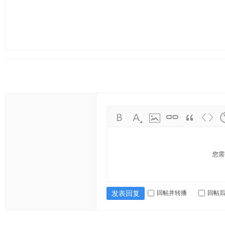
ao
ya
n.
co
m)
您需
回帖并转播
回帖
发表回复