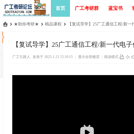
首页
广工考研群
蓝宝书
›
★助你考研★
›
精品课程
›
【复试导学】25广工通信工程/新一代
广
工
【复试导学】25广工通信工程/新一代电
考
广工引路人
发表于 2025-1-21 15:10:15
|
显示全部楼层
|
阅读模式
研
论
坛
_
广
东
工
业
大