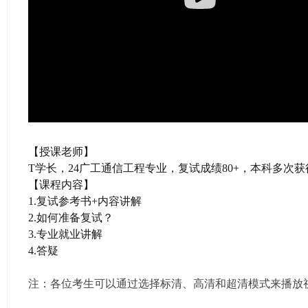
学
考
研
论
坛
_
广
工
【授课老师】
考
T学长，24广工通信工程专业，复试成绩80+，本科多次
【课程内容】
研
1.复试参考书+内容讲解
辅
2.如何准备复试？
导
3.专业就业讲解
网
4.答疑
(g
注：各位考生可以通过选择标清、高清和超清模式来播放
du
tk