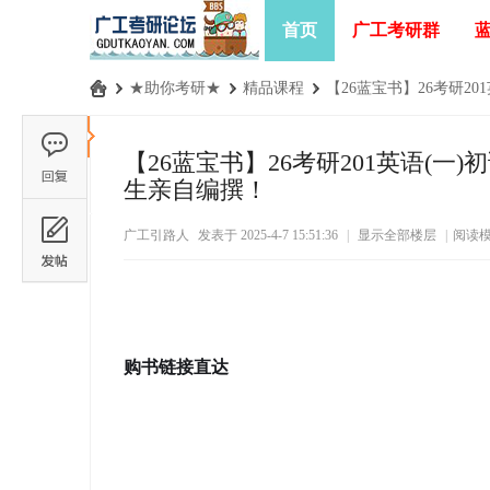
首页
广工考研群
›
★助你考研★
›
精品课程
›
【26蓝宝书】26考研20
广
工
【26蓝宝书】26考研201英语(一
考
生亲自编撰！
研
广工引路人
发表于 2025-4-7 15:51:36
|
显示全部楼层
|
阅读
论
坛
_
广
购书链接直达
东
工
业
大