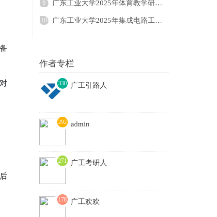
广东工业大学2025年体育教学研究生招生目录
9
广东工业大学2025年集成电路工程△（按研究
10
备
作者专栏
对
330
广工引路人
3
292
admin
271
广工考研人
后
178
广工欢欢