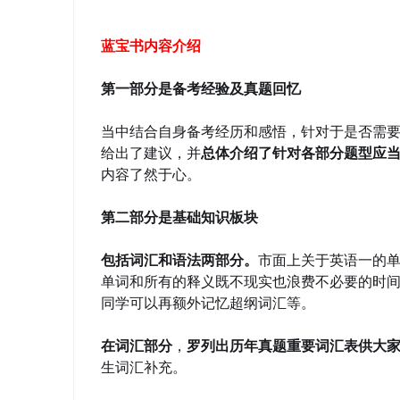
ao
蓝宝书内容介绍
ya
n.
第一部分是备考经验及真题回忆
co
m)
当中结合自身备考经历和感悟，针对于是否需
给出了建议，并
总体介绍了针对各部分题型应
内容了然于心。
第二部分是基础知识板块
包括词汇和语法两部分。
市面上关于英语一的
单词和所有的释义既不现实也浪费不必要的时
同学可以再额外记忆超纲词汇等。
在词汇部分
，
罗列出历年真题重要词汇表供大
生词汇补充。