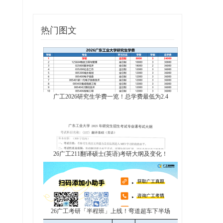
热门图文
广工2026研究生学费一览！总学费最低为2.4
26广工211翻译硕士(英语)考研大纲及变化！
26广工考研「半程班」上线！弯道超车下半场