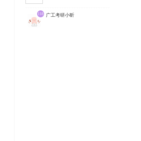
118
广工考研小昕