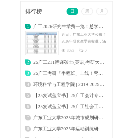
排行榜
日
周
月
广工2026研究生学费一览！总学费最低为2.4
1
近日，广东工业大学公布了
2026年研究生学费标准，涵
行
盖全日制与非全日制多个专
3683
0
业。学费
26广工211翻译硕士(英语)考研大纲及变化！
2
26广工考研「半程班」上线！弯道超车下半场
3
题
环境科学与工程学院 | 2019-2025年广东工业
4
【25复试蓝宝书】25广工会计专硕复试考点真
5
【25复试蓝宝书】25广工社会工作复试考点真
6
广东工业大学2025年城市规划研究生招生目录
7
广东工业大学2025年运动训练研究生招生目录
8