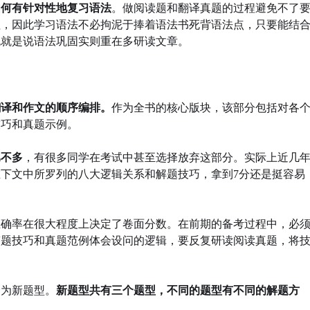
如何有针对性地复习语法
。做阅读题和翻译真题的过程避免不了
程，因此学习语法不必拘泥于捧着语法书死背语法点，只要能结
也就是说语法巩固实则重在多研读文章。
翻译和作文的顺序编排。
作为全书的核心版块，该部分包括对各
技巧和真题示例。
比不多
，有很多同学在考试中甚至选择放弃这部分。实际上近几
下文中所罗列的八大逻辑关系和解题技巧，拿到7分还是挺容易
正确率在很大程度上决定了卷面分数。在前期的备考过程中，必
答题技巧和真题范例体会设问的逻辑，要反复研读阅读真题，将
个为新题型。
新题型共有三个题型，不同的题型有不同的解题方