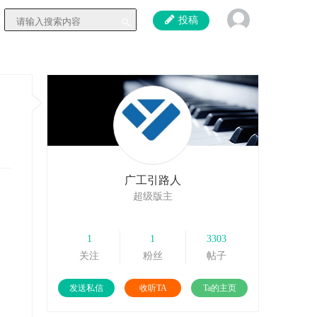
投稿
广工引路人
超级版主
1
1
3303
关注
粉丝
帖子
发送私信
收听TA
Ta的主页