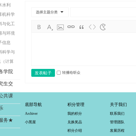
学
工程与集
土木水利
考
选择主题分类
）
与土木工
计算机科学
研
材料与化工
论
工程）
资源与环境
坛
工程）
电子信息
_
与光电工
材料科学与
广
息（计算
工
与软件工
各学院
转播给听众
发表帖子
考
研
究生交
辅
公共课
导
底部导航
积分管理
关于我们
乐
网
Archiver
我的积分
联系我们
(g
服务★
小黑屋
兑换奖品
管理团队
du
积分介绍
发展历程
tk