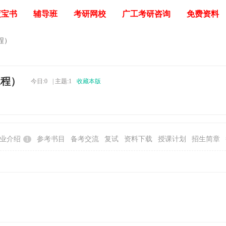
蓝宝书
辅导班
考研网校
广工考研咨询
免费资料
程）
工程）
今日:
0
|
主题:
1
收藏本版
业介绍
参考书目
备考交流
复试
资料下载
授课计划
招生简章
1