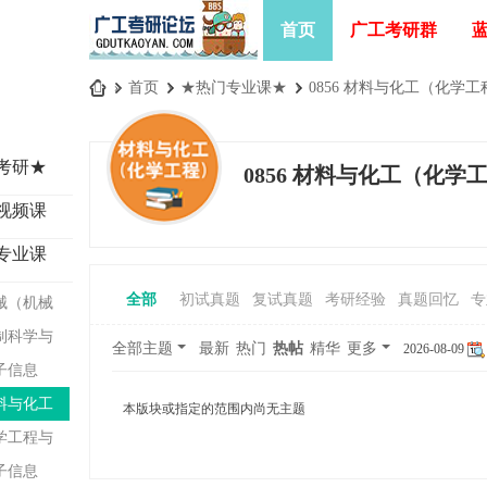
首页
广工考研群
»
首页
›
★热门专业课★
›
0856 材料与化工（化学工
广
工
考研★
0856 材料与化工（化学
考
视频课
研
论
专业课
坛
全部
初试真题
复试真题
考研经验
真题回忆
专
机械（机械
_
础）
控制科学与
广
全部主题
最新
热门
热帖
精华
更多
2026-08-09
电子信息
东
工
工程）
材料与化工
本版块或指定的范围内尚无主题
业
工程）
化学工程与
大
电子信息