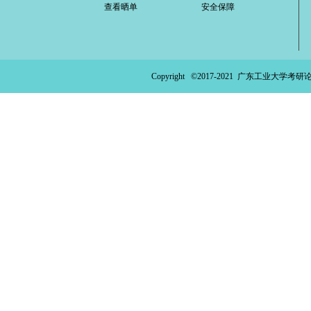
查看晒单
安全保障
ao
ya
n.
Copyright ©2017-2021
广东工业大学考研论
co
m)