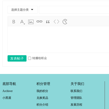
学
考
选择主题分类
研
论
坛
_
广
工
转播给听众
发表帖子
考
研
辅
导
底部导航
积分管理
关于我们
网
Archiver
我的积分
联系我们
(g
小黑屋
兑换奖品
管理团队
du
积分介绍
发展历程
tk