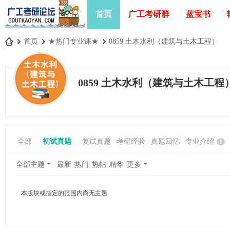
首页
广工考研群
蓝宝书
»
首页
›
★热门专业课★
›
0859 土木水利（建筑与土木工程）
广
工
0859 土木水利（建筑与土木工程
考
研
论
坛
全部
初试真题
复试真题
考研经验
真题回忆
专业介绍
1
_
广
全部主题
最新
热门
热帖
精华
更多
东
工
本版块或指定的范围内尚无主题
业
大