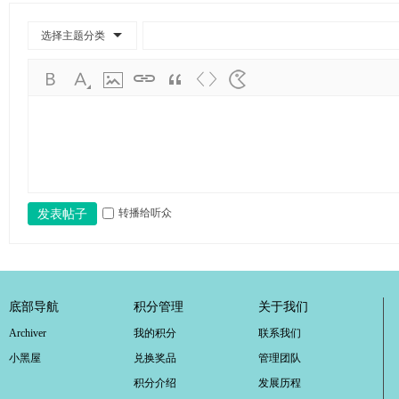
学
考
选择主题分类
研
论
坛
_
广
工
转播给听众
发表帖子
考
研
辅
导
底部导航
积分管理
关于我们
网
Archiver
我的积分
联系我们
(g
小黑屋
兑换奖品
管理团队
du
积分介绍
发展历程
tk