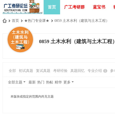
首页
广工考研群
蓝宝书
»
首页
›
★热门专业课★
›
0859 土木水利（建筑与土木工程）
广
工
0859 土木水利（建筑与土木工程
考
研
论
坛
全部
初试真题
复试真题
考研经验
真题回忆
专业介绍
参
1
_
广
全部主题
最新
热门
热帖
精华
更多
东
工
本版块或指定的范围内尚无主题
业
大