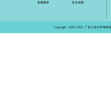
查看晒单
安全保障
ao
ya
n.
Copyright ©2017-2021
广东工业大学考研论
co
m)