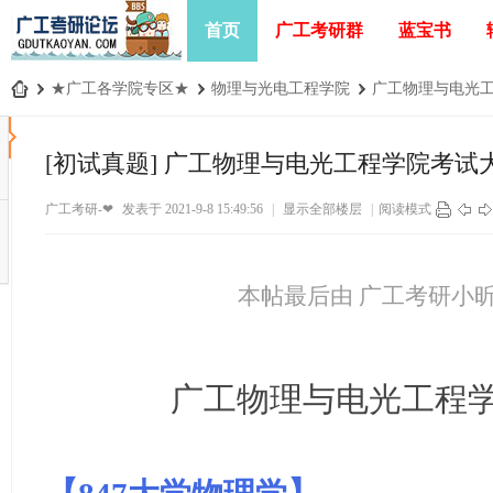
首页
广工考研群
蓝宝书
›
★广工各学院专区★
›
物理与光电工程学院
›
广工物理与电光工
广
工
[初试真题]
广工物理与电光工程学院考试
考
广工考研-❤
发表于 2021-9-8 15:49:56
|
显示全部楼层
|
阅读模式
研
论
坛
本帖最后由 广工考研小昕 于 2
_
广
东
广工物理与电光工程
工
业
大