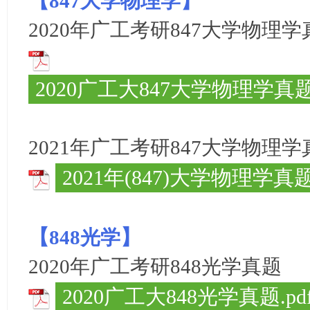
【
】
847大学物理学
学
2020年广工考研
847大学物理学
考
研
论
2020广工大847大学物理学真题.
坛
_
广
2021年广工考研
847大学物理学
工
考
2021年(847)大学物理学真题.
研
辅
导
【
】
848光学
网
2020年广工考研
848光学
真题
(g
du
2020广工大848光学真题.pd
tk