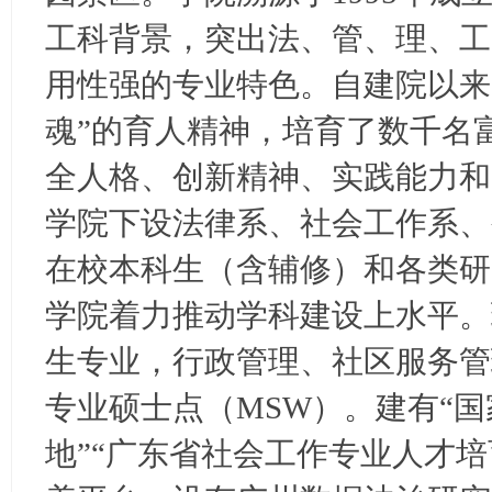
学
工科背景，突出法、管、理、工
考
研
用性强的专业特色。自建院以来
论
魂”的育人精神，培育了数千名
坛
全人格、创新精神、实践能力和
_
广
学院下设法律系、社会工作系、
工
在校本科生（含辅修）和各类研究
考
研
学院着力推动学科建设上水平。
辅
生专业，行政管理、社区服务管
导
网
专业硕士点（MSW）。建有“
(g
地”“广东省社会工作专业人才
du
tk