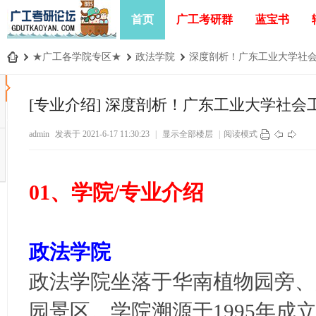
首页
广工考研群
蓝宝书
›
★广工各学院专区★
›
政法学院
›
深度剖析！广东工业大学社会工
广
工
[专业介绍]
深度剖析！广东工业大学社会工
考
admin
发表于 2021-6-17 11:30:23
|
显示全部楼层
|
阅读模式
研
论
坛
01、学院/专业介绍
_
广
东
政法学院
工
政法学院坐落于华南植物园旁、
业
大
园景区。学院溯源于1995年成