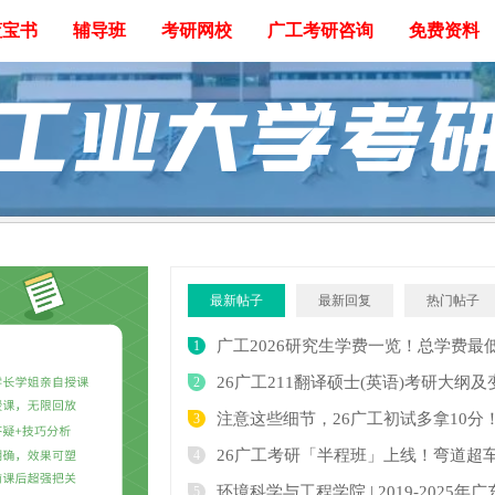
蓝宝书
辅导班
考研网校
广工考研咨询
免费资料
最新帖子
最新回复
热门帖子
1
26广工211翻译硕士(英语)考研大纲
2
注意这些细节，26广工初试多拿10分
3
26广工考研「半程班」上线！弯道超
4
5