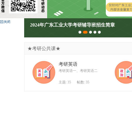
广
东
工
2024年广东工业大学考研辅导班招生简章
业
大
学
★考研公共课★
考
研
考研英语
论
考研英语一、考研英语二
坛
主题: 35
帖数: 35
_
广
工
考
研
辅