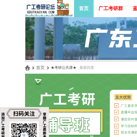
首页
广工考研群
»
首页
›
★考研公共课★
最新回复
广
工
考
研
论
坛
_