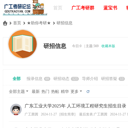
首页
广工考研群
蓝宝书
»
首页
›
★助你考研★
›
研招信息
广
工
研招信息
今日:
0
|
主题:
569
收藏本版
考
研
论
坛
全部
报录信息
研招动态
导师介绍
研招答疑
69
123
13
_
广
全部主题
最新
热门
热帖
精华
更多
东
广东工业大学2025年 人工环境工程研究生招生目录
工
业
广工茜茜
2024-11-27
[
招生简章
]
最后发表:广工茜茜
2024-11-27 
大