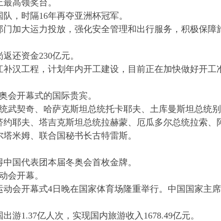
上最高领奖台。
国队，时隔16年再夺亚洲杯冠军。
部门加大运力投放，强化安全管理和出行服务，积极保障
岗返还资金230亿元。
江补汉工程，计划年内开工建设，目前正在加快做好开工
冬奥会开幕式的国际贵宾。
总统武契奇、哈萨克斯坦总统托卡耶夫、土库曼斯坦总统别
济约耶夫、塔吉克斯坦总统拉赫蒙、厄瓜多尔总统拉索、
尔塔米姆、联合国秘书长古特雷斯。
得中国代表团本届冬奥会首枚金牌。
动会开幕。
运动会开幕式4日晚在国家体育场隆重举行。中国国家主席
1.37亿人次，实现国内旅游收入1678.49亿元。