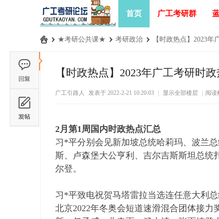
首页
广工考研群
›
★考研公共课★
›
考研政治
›
【时政热点】2023年
广
工
【时政热点】2023年广工考研时政热
考
广工引路人
发表于 2022-2-21 10:20:03
|
显示全部楼层
|
阅读
研
论
坛
2月第1周国内时政热点汇总
_
习*平分别会见新加坡总统哈莉玛、波兰总
广
斯、卢森堡大公亨利、吉尔吉斯斯坦总统
东
尔登。
工
习*平致电祝贺马塔雷拉当选连任意大利总
业
北京2022年冬奥会短道速滑混合团体接
大