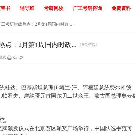
蓝宝书
辅导班
考研网校
广工考研咨询
免费资料
广工考研时政热点：2月第1周国内时政 ...
点：2月第1周国内时政...
[复制链接]
模式
统杜达、巴基斯坦总理伊姆兰·汗、阿根廷总统费尔南德
扎帕罗夫、摩纳哥元首阿尔贝二世亲王、蒙古国总理奥云
统。
力奖牌颁发仪式在北京赛区颁奖广场举行，中国队选手范可