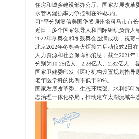
住房和城乡建设部办公厅、国家发展改革委
ao
水管网漏损率力争控制在9%以内。
ya
习*平分别复信美国华盛顿州塔科马市市
n.
近日，多个国家领导人和国际组织负责人
co
2022年冬奥会和冬残奥会圆满成功，祝
m)
北京2022年冬奥会火炬接力启动仪式2日
人力资源和社会保障部消息，截至2021
分别为10.25亿人、2.28亿人、2.82亿
国家卫健委印发《医疗机构设置规划指导原则(
老年医学科的比例不低于60%。
国家发展改革委、生态环境部、水利部印
态治理一体化格局，推动建立太湖流域生