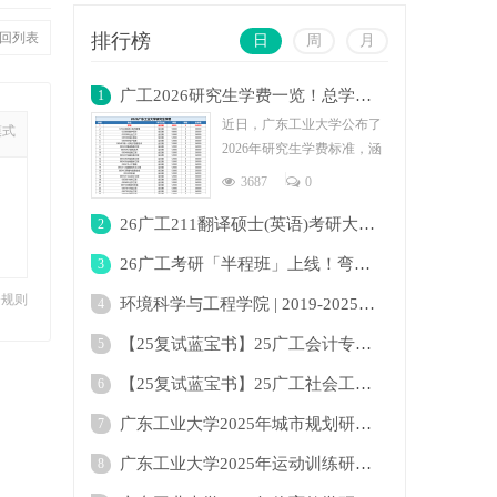
回列表
排行榜
日
周
月
广工2026研究生学费一览！总学费最低为2.4
1
近日，广东工业大学公布了
模式
2026年研究生学费标准，涵
盖全日制与非全日制多个专
3687
0
业。学费
26广工211翻译硕士(英语)考研大纲及变化！
2
26广工考研「半程班」上线！弯道超车下半场
3
分规则
环境科学与工程学院 | 2019-2025年广东工业
4
【25复试蓝宝书】25广工会计专硕复试考点真
5
【25复试蓝宝书】25广工社会工作复试考点真
6
广东工业大学2025年城市规划研究生招生目录
7
广东工业大学2025年运动训练研究生招生目录
8