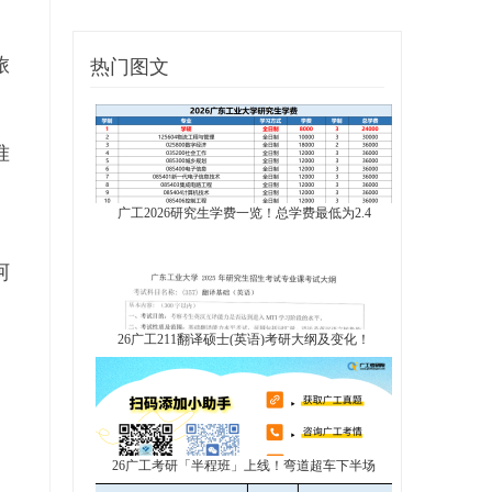
旅
热门图文
准
广工2026研究生学费一览！总学费最低为2.4
阿
26广工211翻译硕士(英语)考研大纲及变化！
26广工考研「半程班」上线！弯道超车下半场