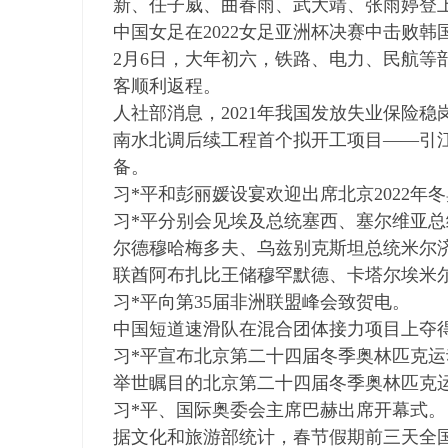
新、任子威、曲春雨、武大靖、张雨婷登
学
中国女足在2022女足亚洲杯决赛中击败韩
考
2月6日，大年初六，铁路、电力、民航等
研
客顺利返程。
论
人社部消息，2021年我国发放失业保险稳
坛
南水北调后续工程首个拟开工项目——引
_
备。
广
习*平和彭丽媛设宴欢迎出席北京2022年
工
习*平分别会见埃及总统塞西、塞尔维亚
考
尔德穆哈梅多夫、乌兹别克斯坦总统米尔
研
联酋阿布扎比王储穆罕默德、卡塔尔埃米
辅
习*平向第35届非洲联盟峰会致贺电。
中国短道速滑队在混合团体接力项目上夺
导
习*平宣布北京第二十四届冬季奥林匹克运
网
举世瞩目的北京第二十四届冬季奥林匹克
(g
习*平、国际奥委会主席巴赫出席开幕式。
du
据文化和旅游部统计，春节假期前三天全国出游
tk