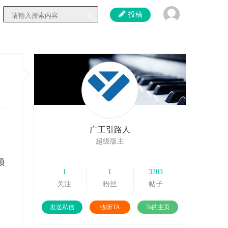
投稿
广工引路人
超级版主
额
1
1
3303
关注
粉丝
帖子
发送私信
收听TA
Ta的主页